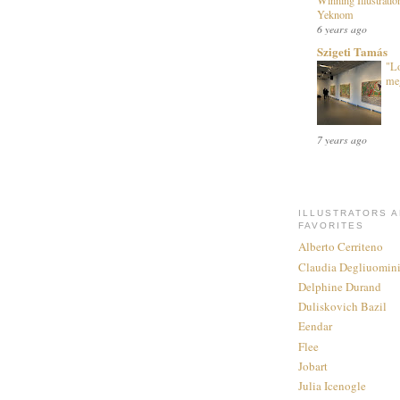
Winning Illustrat
Yeknom
6 years ago
Szigeti Tamás
"Lo
meg
7 years ago
ILLUSTRATORS 
FAVORITES
Alberto Cerriteno
Claudia Degliuomin
Delphine Durand
Duliskovich Bazil
Eendar
Flee
Jobart
Julia Icenogle