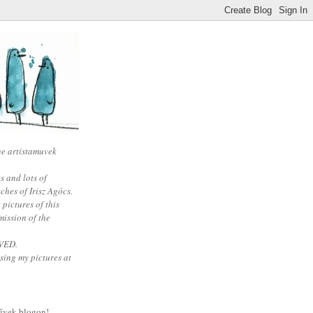
he artistamuvek
s and lots of
tches of Irisz Agócs.
 pictures of this
mission of the
VED.
sing my pictures at
művek blogon!