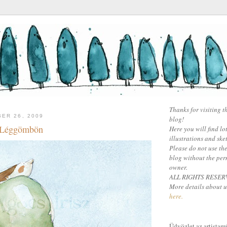
Thanks for visiting t
ER 26, 2009
blog!
/ Léggömbön
Here you will find lot
illustrations and ske
Please do not use the
blog without the per
owner.
ALL RIGHTS RESER
More details about u
here.
Üdvözlet az artista