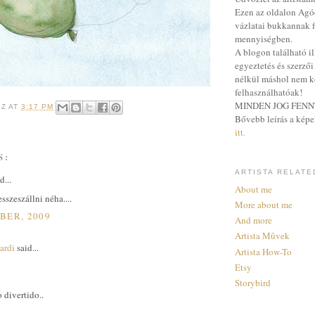
Ezen az oldalon Agócs
vázlatai bukkannak 
mennyiségben.
A blogon található il
egyeztetés és szerzői
nélkül máshol nem k
felhasználhatóak!
MINDEN JOG FENN
SZ
AT
3:17 PM
Bővebb leírás a képe
itt.
S:
ARTISTA RELATE
d...
About me
sszeszállni néha....
More about me
BER, 2009
And more
Artista Mûvek
ardi
said...
Artista How-To
Etsy
Storybird
 divertido..