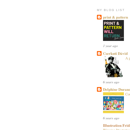
MY BLOG LIST
print & pattern
1 year ago
Cserkuti Dávid
A p
6 years ago
Delphine Duran
Co
6 years ago
Illustration Fri