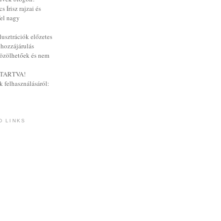
 Írisz rajzai és
fel nagy
lusztrációk előzetes
 hozzájárulás
özölhetőek és nem
TARTVA!
k felhasználásáról:
D LINKS