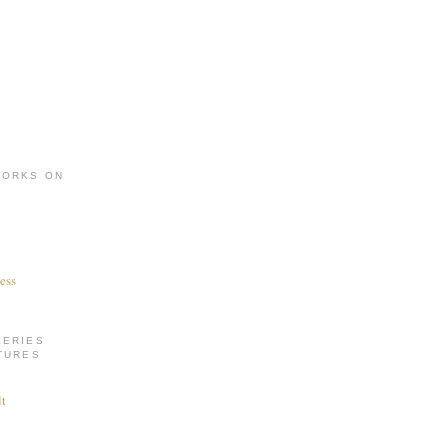
WORKS ON
ess
LERIES
TURES
t