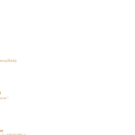
ezsgőkirály
d
ucou !
day