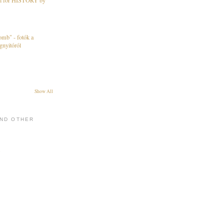
ion for HISTORY by
mb" - fotók a
nyitóról
Show All
AND OTHER
i