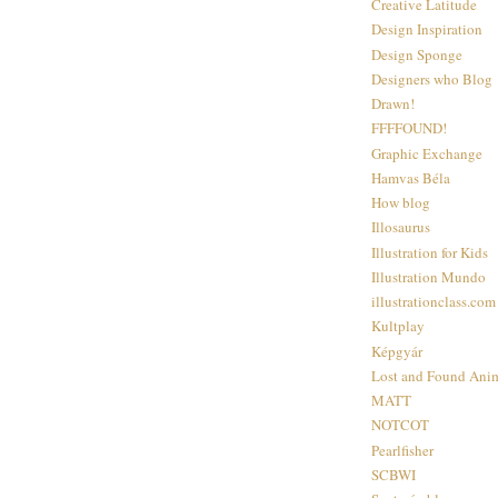
Creative Latitude
Design Inspiration
Design Sponge
Designers who Blog
Drawn!
FFFFOUND!
Graphic Exchange
Hamvas Béla
How blog
Illosaurus
Illustration for Kids
Illustration Mundo
illustrationclass.com
Kultplay
Képgyár
Lost and Found Anim
MATT
NOTCOT
Pearlfisher
SCBWI